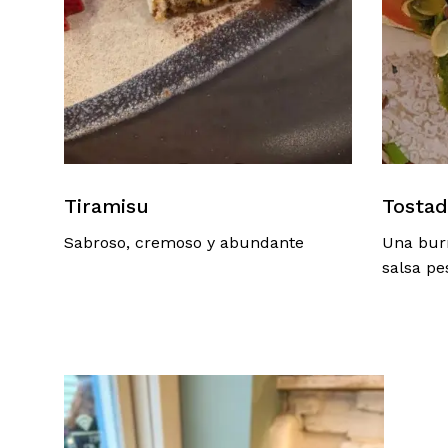
Tiramisu
Tostad
Sabroso, cremoso y abundante
Una bur
salsa pes